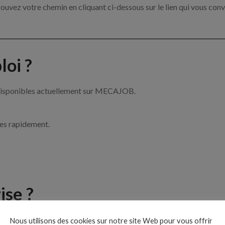
ouvez votre chemin en cliquant ci-dessous sur le lien qui vous conv
oi ?
 disponibles actuellement sur MECAJOB.
ces rapidement.
ise ?
e de la mécanique par exemple un mécanicien, un chef d’atelier ou 
Nous utilisons des cookies sur notre site Web pour vous offrir