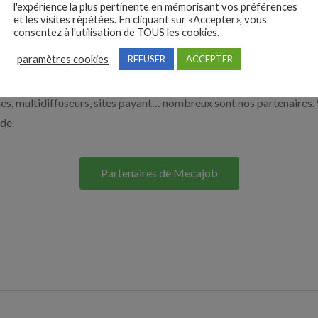
l'expérience la plus pertinente en mémorisant vos préférences
à recruter en cliquant sur le bouton ci-dessous.
et les visites répétées. En cliquant sur «Accepter», vous
consentez à l'utilisation de TOUS les cookies.
paramètres cookies
REFUSER
ACCEPTER
Nos solutions entreprises
s, multidiffuseurs, sites payant… nombreux sont nos partenaires. 
ide.
Partenaires de Mecajob