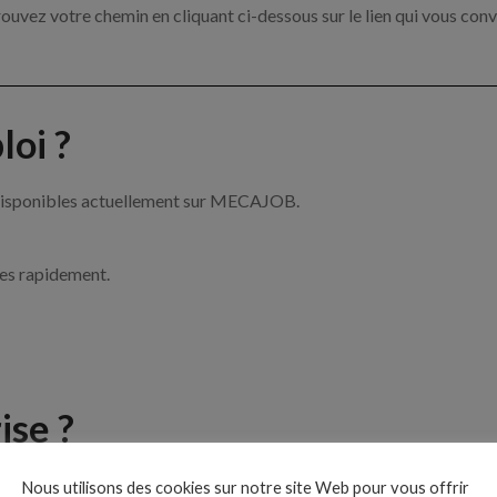
ouvez votre chemin en cliquant ci-dessous sur le lien qui vous conv
oi ?
 disponibles actuellement sur MECAJOB.
ces rapidement.
ise ?
e de la mécanique par exemple un mécanicien, un chef d’atelier ou 
Nous utilisons des cookies sur notre site Web pour vous offrir