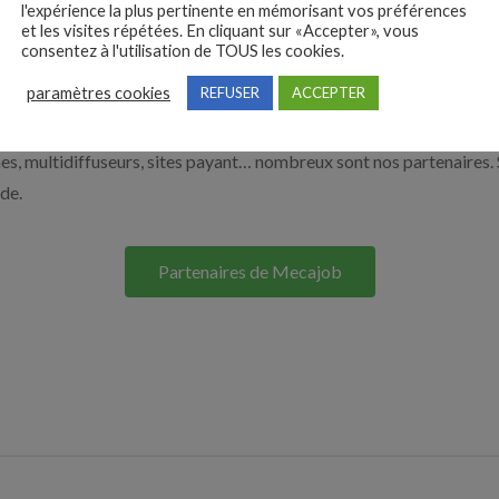
l'expérience la plus pertinente en mémorisant vos préférences
à recruter en cliquant sur le bouton ci-dessous.
et les visites répétées. En cliquant sur «Accepter», vous
consentez à l'utilisation de TOUS les cookies.
paramètres cookies
REFUSER
ACCEPTER
Nos solutions entreprises
s, multidiffuseurs, sites payant… nombreux sont nos partenaires. 
ide.
Partenaires de Mecajob