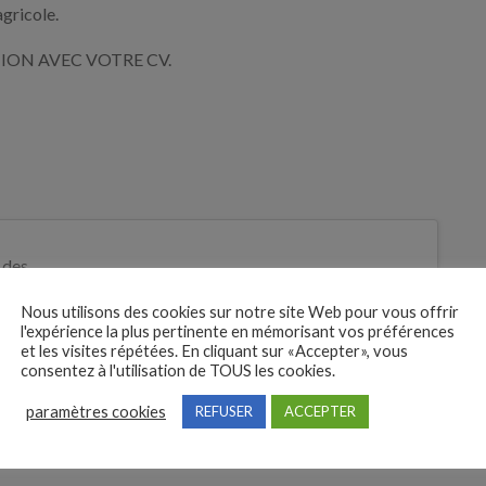
gricole.
ION AVEC VOTRE CV.
 des
tures
Nous utilisons des cookies sur notre site Web pour vous offrir
Je postule
l'expérience la plus pertinente en mémorisant vos préférences
et les visites répétées. En cliquant sur «Accepter», vous
bre
consentez à l'utilisation de TOUS les cookies.
paramètres cookies
REFUSER
ACCEPTER