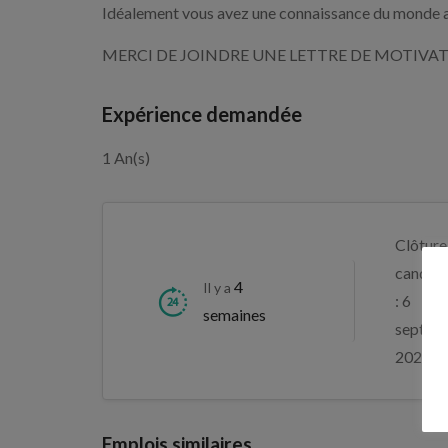
Idéalement vous avez une connaissance du monde a
MERCI DE JOINDRE UNE LETTRE DE MOTIVAT
Expérience demandée
1 An(s)
Clôture
candida
4
Il y a
: 6
semaines
septem
2026
Emplois similaires