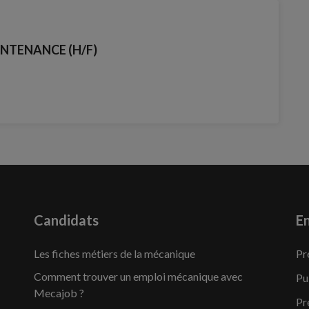
NTENANCE (H/F)
Candidats
En
Les fiches métiers de la mécanique
Pr
Comment trouver un emploi mécanique avec
Pu
Mecajob ?
Pr