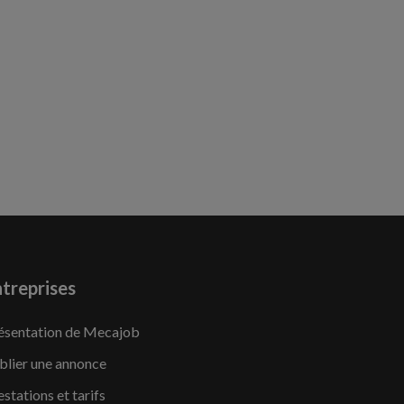
treprises
ésentation de Mecajob
blier une annonce
estations et tarifs