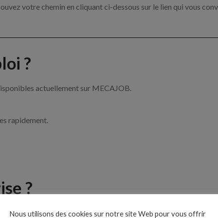
ouvez votre chemin en cliquant ci-dessous sur le lien qui vous conv
oi ?
 disponibles actuellement sur MECAJOB.
ces rapidement.
ise ?
e de la mécanique par exemple un mécanicien, un chef d’atelier ou 
Nous utilisons des cookies sur notre site Web pour vous offrir