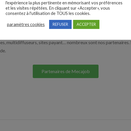
l'expérience la plus pertinente en mémorisant vos préférences
à recruter en cliquant sur le bouton ci-dessous.
et les visites répétées. En cliquant sur «Accepter», vous
consentez à l'utilisation de TOUS les cookies.
paramètres cookies
REFUSER
ACCEPTER
Nos solutions entreprises
s, multidiffuseurs, sites payant… nombreux sont nos partenaires. 
ide.
Partenaires de Mecajob