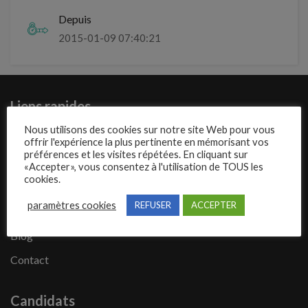
Depuis
2015-01-09 07:40:21
Liens rapides
Nous utilisons des cookies sur notre site Web pour vous
Présentation de Mecajob
offrir l'expérience la plus pertinente en mémorisant vos
préférences et les visites répétées. En cliquant sur
Publier une annonce
«Accepter», vous consentez à l'utilisation de TOUS les
cookies.
Offres d’emploi
paramètres cookies
REFUSER
ACCEPTER
Questions fréquentes
Blog
Contact
Candidats