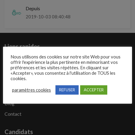
Depuis
2019-10-03 08:40:48
Liens rapides
Nous utilisons des cookies sur notre site Web pour vous
Présentation de Mecajob
offrir l'expérience la plus pertinente en mémorisant vos
préférences et les visites répétées. En cliquant sur
Publier une annonce
«Accepter», vous consentez à l'utilisation de TOUS les
cookies.
Offres d’emploi
paramètres cookies
REFUSER
ACCEPTER
Questions fréquentes
Blog
Contact
Candidats