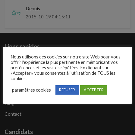
Depuis
2015-10-19 04:15:11
Liens rapides
Nous utilisons des cookies sur notre site Web pour vous
Présentation de Mecajob
offrir l'expérience la plus pertinente en mémorisant vos
préférences et les visites répétées. En cliquant sur
Publier une annonce
«Accepter», vous consentez à l'utilisation de TOUS les
cookies.
Offres d’emploi
paramètres cookies
REFUSER
ACCEPTER
Questions fréquentes
Blog
Contact
Candidats