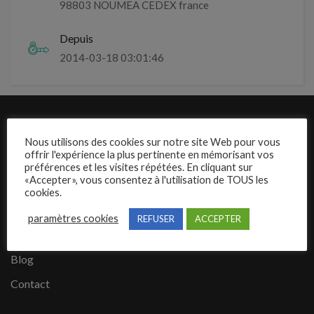
98803 NOUMEA CEDEX france
Depuis
2014-03-18 03:01:46
Liens rapides
Nous utilisons des cookies sur notre site Web pour vous
offrir l'expérience la plus pertinente en mémorisant vos
Présentation de Mecajob
préférences et les visites répétées. En cliquant sur
«Accepter», vous consentez à l'utilisation de TOUS les
Publier une annonce
cookies.
Offres d’emploi
paramètres cookies
REFUSER
ACCEPTER
Questions fréquentes
Blog
Contact