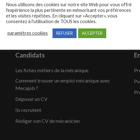
Nous utilisons des cookies sur notre site Web pour vous offrir
l'expérience la plus pertinente en mémorisant vos préférences
et les visites répétées. En cliquant sur «Accepter», vous
consentez à l'utilisation de TOUS les cookies.
paramètres cookies
REFUSER
ACCEPTER
Candidats
En
Les fiches métiers de la mécanique
Pr
Comment trouver un emploi mécanique avec
Pu
Mecajob ?
Pr
Déposer un CV
Ils recrutent
Rédiger son CV de mécanicien