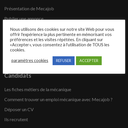
Présentation de Mecajob
Publier une annonce
Offres d’emploi
Nous utilisons des cookies sur notre site Web pour vous
offrir l'expérience la plus pertinente en mémorisant vos
Questions fréquentes
préférences et les visites répétées. En cliquant sur
«Accepter», vous consentez à l'utilisation de TOUS les
Blog
cookies.
Contact
paramètres cookies
REFUSER
ACCEPTER
Candidats
Les fiches métiers de la mécanique
Comment trouver un emploi mécanique avec Mecajob ?
Déposer un CV
Ils recrutent