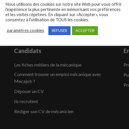
Nous utilisons des cookies sur notre site Web pour vous offrir
l'expérience la plus pertinente en mémorisant vos préférences
et les visites répétées. En cliquant sur «Accepter», vous
consentez à l'utilisation de TOUS les cookies.
paramètres cookies
REFUSER
ACCEPTER
Candidats
En
Les fiches métiers de la mécanique
Pr
Comment trouver un emploi mécanique avec
Pu
Mecajob ?
Pr
Déposer un CV
Ils recrutent
Rédiger son CV de mécanicien