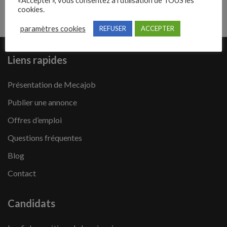
«Accepter», vous consentez à l'utilisation de TOUS les
17062021
cookies.
paramètres cookies
REFUSER
ACCEPTER
Liens rapides
Présentation de Mecajob
Publier une annonce
Offres d’emploi
Questions fréquentes
Blog
Contact
Candidats