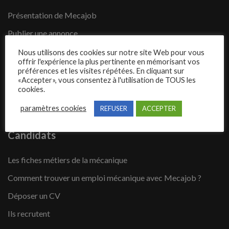
Présentation de Mecajob
Publier une annonce
Offres d’emploi
Nous utilisons des cookies sur notre site Web pour vous
offrir l'expérience la plus pertinente en mémorisant vos
Questions fréquentes
préférences et les visites répétées. En cliquant sur
«Accepter», vous consentez à l'utilisation de TOUS les
Blog
cookies.
Contact
paramètres cookies
REFUSER
ACCEPTER
Candidats
Les fiches métiers de la mécanique
Comment trouver un emploi mécanique avec Mecajob ?
Déposer un CV
Ils recrutent