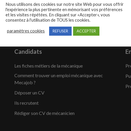
Nous utilisons des cookies sur notre site Web pour vous offrir
l'expérience la plus pertinente en mémorisant vos préférences
et les visites répétées. En cliquant sur «Accepter», vous
consentez à l'utilisation de TOUS les cookies.
paramètres cookies
REFUSER
ACCEPTER
Candidats
En
Les fiches métiers de la mécanique
Pr
Comment trouver un emploi mécanique avec
Pu
Mecajob ?
Pr
Déposer un CV
Ils recrutent
Rédiger son CV de mécanicien