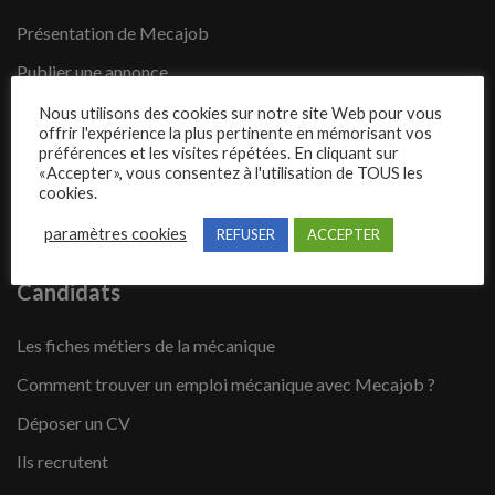
Présentation de Mecajob
Publier une annonce
Offres d’emploi
Nous utilisons des cookies sur notre site Web pour vous
offrir l'expérience la plus pertinente en mémorisant vos
Questions fréquentes
préférences et les visites répétées. En cliquant sur
«Accepter», vous consentez à l'utilisation de TOUS les
Blog
cookies.
Contact
paramètres cookies
REFUSER
ACCEPTER
Candidats
Les fiches métiers de la mécanique
Comment trouver un emploi mécanique avec Mecajob ?
Déposer un CV
Ils recrutent