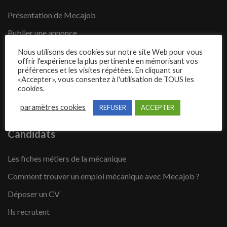
Présentation de Mecajob
Publier une annonce
Offres d’emploi
Nous utilisons des cookies sur notre site Web pour vous
offrir l'expérience la plus pertinente en mémorisant vos
Questions fréquentes
préférences et les visites répétées. En cliquant sur
«Accepter», vous consentez à l'utilisation de TOUS les
Blog
cookies.
Contact
paramètres cookies
REFUSER
ACCEPTER
Candidats
Les fiches métiers de la mécanique
Comment trouver un emploi mécanique avec Mecajob ?
Déposer un CV
Ils recrutent