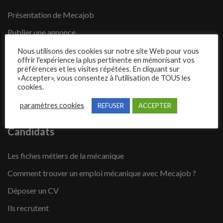
Présentation de Mecajob
Publier une annonce
Offres d’emploi
Nous utilisons des cookies sur notre site Web pour vous
offrir l'expérience la plus pertinente en mémorisant vos
Questions fréquentes
préférences et les visites répétées. En cliquant sur
«Accepter», vous consentez à l'utilisation de TOUS les
Blog
cookies.
Contact
paramètres cookies
REFUSER
ACCEPTER
Candidats
Les fiches métiers de la mécanique
Comment trouver un emploi mécanique avec Mecajob ?
Déposer un CV
Ils recrutent