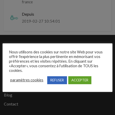
france
Depuis
2019-02-27 10:54:01
Liens rapides
Nous utilisons des cookies sur notre site Web pour vous
offrir l'expérience la plus pertinente en mémorisant vos
Présentation de Mecajob
préférences et les visites répétées. En cliquant sur
«Accepter», vous consentez à l'utilisation de TOUS les
Publier une annonce
cookies.
Offres d’emploi
paramètres cookies
REFUSER
ACCEPTER
Questions fréquentes
Blog
Contact