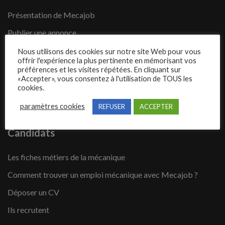
Présentation de Mecajob
Publier une annonce
Offres d’emploi
Nous utilisons des cookies sur notre site Web pour vous
offrir l'expérience la plus pertinente en mémorisant vos
Questions fréquentes
préférences et les visites répétées. En cliquant sur
«Accepter», vous consentez à l'utilisation de TOUS les
Blog
cookies.
Contact
paramètres cookies
REFUSER
ACCEPTER
Candidats
Les fiches métiers de la mécanique
Comment trouver un emploi mécanique avec Mecajob ?
Déposer un CV
Ils recrutent