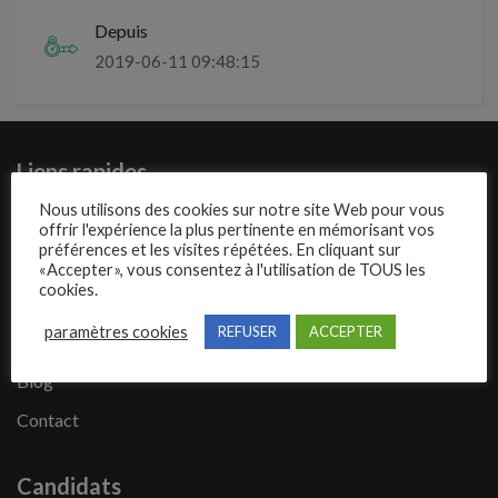
Depuis
2019-06-11 09:48:15
Liens rapides
Nous utilisons des cookies sur notre site Web pour vous
Présentation de Mecajob
offrir l'expérience la plus pertinente en mémorisant vos
préférences et les visites répétées. En cliquant sur
Publier une annonce
«Accepter», vous consentez à l'utilisation de TOUS les
cookies.
Offres d’emploi
paramètres cookies
REFUSER
ACCEPTER
Questions fréquentes
Blog
Contact
Candidats