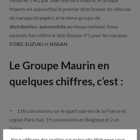
Fondé en 1982 par Jean-Bernard Maurin, le Groupe
Maurin est aujourd’hui le premier distributeur de véhicule
de marque étrangère, et le 6ème groupe de
distribution automobile
au niveau national. Nous
sommes fiers d’être le distributeur n°1 pour les marques
FORD
,
SUZUKI
et
NISSAN
.
Le Groupe Maurin en
quelques chiffres, c’est :
118 concessions sur le quart sud-est de la France et
région Paris Sud, 19 concessions en Belgique et 2 en
Suisse.
21 marques distribuées
Nous utilisons des cookies sur notre site Web pour vous