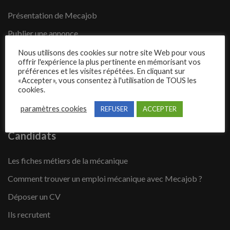
Présentation de Mecajob
Publier une annonce
Offres d’emploi
Nous utilisons des cookies sur notre site Web pour vous
offrir l'expérience la plus pertinente en mémorisant vos
Questions fréquentes
préférences et les visites répétées. En cliquant sur
«Accepter», vous consentez à l'utilisation de TOUS les
Blog
cookies.
Contact
paramètres cookies
REFUSER
ACCEPTER
Candidats
Les fiches métiers de la mécanique
Comment trouver un emploi mécanique avec Mecajob ?
Déposer un CV
Ils recrutent