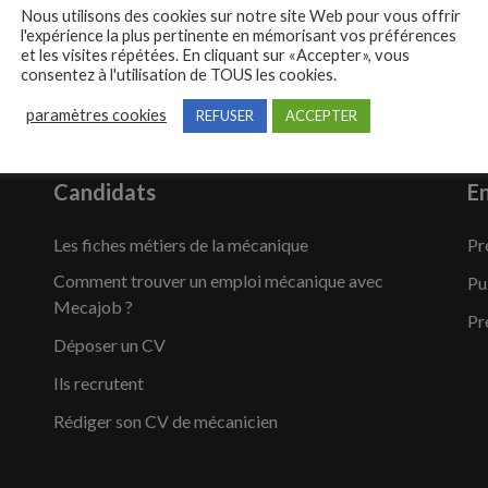
Nous utilisons des cookies sur notre site Web pour vous offrir
l'expérience la plus pertinente en mémorisant vos préférences
et les visites répétées. En cliquant sur «Accepter», vous
consentez à l'utilisation de TOUS les cookies.
paramètres cookies
REFUSER
ACCEPTER
Candidats
En
Les fiches métiers de la mécanique
Pr
Comment trouver un emploi mécanique avec
Pu
Mecajob ?
Pr
Déposer un CV
Ils recrutent
Rédiger son CV de mécanicien