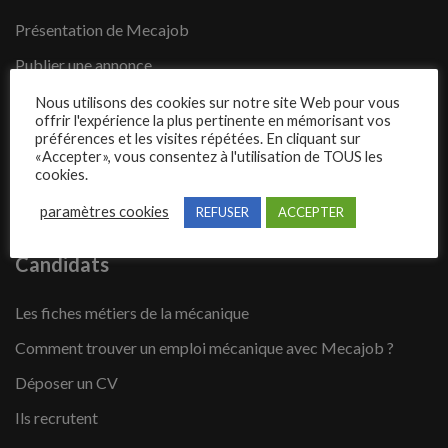
Présentation de Mecajob
Publier une annonce
Offres d’emploi
Nous utilisons des cookies sur notre site Web pour vous
offrir l'expérience la plus pertinente en mémorisant vos
Questions fréquentes
préférences et les visites répétées. En cliquant sur
«Accepter», vous consentez à l'utilisation de TOUS les
Blog
cookies.
Contact
paramètres cookies
REFUSER
ACCEPTER
Candidats
Les fiches métiers de la mécanique
Comment trouver un emploi mécanique avec Mecajob ?
Déposer un CV
Ils recrutent