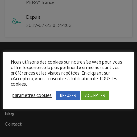
PERAY france
Depuis
2019-07-23 01:44:03
Liens rapides
Nous utilisons des cookies sur notre site Web pour vous
offrir l'expérience la plus pertinente en mémorisant vos
Présentation de Mecajob
préférences et les visites répétées. En cliquant sur
«Accepter», vous consentez à l'utilisation de TOUS les
Publier une annonce
cookies.
Offres d’emploi
paramètres cookies
REFUSER
ACCEPTER
Questions fréquentes
Blog
Contact