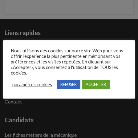
Liens rapides
Présentation de Mecajob
Nous utilisons des cookies sur notre site Web pour vous
offrir l'expérience la plus pertinente en mémorisant vos
Publier une annonce
préférences et les visites répétées. En cliquant sur
«Accepter», vous consentez à l'utilisation de TOUS les
Offres d’emploi
cookies.
Questions fréquentes
paramètres cookies
REFUSER
ACCEPTER
Blog
Contact
Candidats
Les fiches métiers de la mécanique