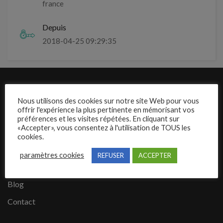
france
Depuis
2018-04-25 09:29:35
Liens rapides
Nous utilisons des cookies sur notre site Web pour vous
offrir l'expérience la plus pertinente en mémorisant vos
Présentation de Mecajob
préférences et les visites répétées. En cliquant sur
«Accepter», vous consentez à l'utilisation de TOUS les
Publier une annonce
cookies.
Offres d’emploi
paramètres cookies
REFUSER
ACCEPTER
Questions fréquentes
Blog
Contact