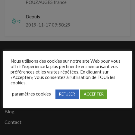
POUZAUGES france
Depuis
2019-11-17 09:58:29
Liens rapides
Nous utilisons des cookies sur notre site Web pour vous
offrir l'expérience la plus pertinente en mémorisant vos
Présentation de Mecajob
préférences et les visites répétées. En cliquant sur
«Accepter», vous consentez à l'utilisation de TOUS les
Publier une annonce
cookies.
Offres d’emploi
paramètres cookies
REFUSER
ACCEPTER
Questions fréquentes
Blog
Contact