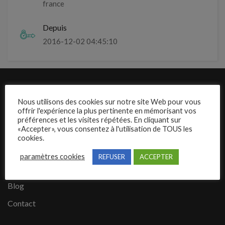
france
Depuis
2016-12-02 04:45:10
Liens rapides
Nous utilisons des cookies sur notre site Web pour vous
offrir l'expérience la plus pertinente en mémorisant vos
Présentation de Mecajob
préférences et les visites répétées. En cliquant sur
«Accepter», vous consentez à l'utilisation de TOUS les
Publier une annonce
cookies.
Offres d’emploi
paramètres cookies
REFUSER
ACCEPTER
Questions fréquentes
Blog
Contact