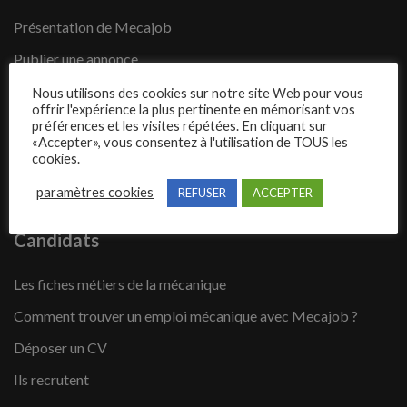
Présentation de Mecajob
Publier une annonce
Offres d’emploi
Nous utilisons des cookies sur notre site Web pour vous
offrir l'expérience la plus pertinente en mémorisant vos
Questions fréquentes
préférences et les visites répétées. En cliquant sur
«Accepter», vous consentez à l'utilisation de TOUS les
Blog
cookies.
Contact
paramètres cookies
REFUSER
ACCEPTER
Candidats
Les fiches métiers de la mécanique
Comment trouver un emploi mécanique avec Mecajob ?
Déposer un CV
Ils recrutent