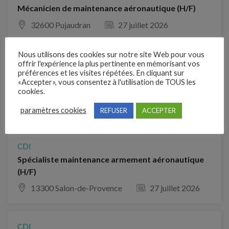
Mécanicien de maintenance aéronautique (H/F)
32600 Pujaudran
27 juillet 2026
Nous utilisons des cookies sur notre site Web pour vous
CDI
offrir l'expérience la plus pertinente en mémorisant vos
préférences et les visites répétées. En cliquant sur
Technicien de Maintenance Avionique (H/F)
«Accepter», vous consentez à l'utilisation de TOUS les
cookies.
75009 Paris 9e Arrondissement
27 juillet 2026
paramètres cookies
REFUSER
ACCEPTER
CDI
Spécialiste maintenance armement aéronautique
(H/F)
13300 Salon-de-Provence
27 juillet 2026
CDI