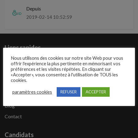
Depuis
2019-02-14 10:52:59
Liens rapides
Nous utilisons des cookies sur notre site Web pour vous
Présentation de Mecajob
offrir l'expérience la plus pertinente en mémorisant vos
préférences et les visites répétées. En cliquant sur
Publier une annonce
«Accepter», vous consentez à l'utilisation de TOUS les
cookies.
Offres d’emploi
paramètres cookies
REFUSER
ACCEPTER
Questions fréquentes
Blog
Contact
Candidats