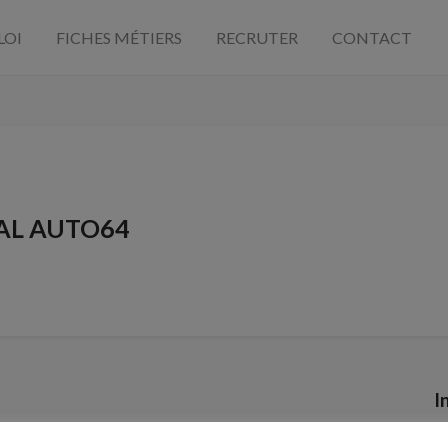
LOI
FICHES MÉTIERS
RECRUTER
CONTACT
AL AUTO64
I