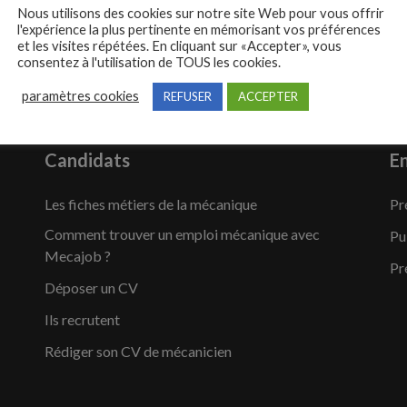
Nous utilisons des cookies sur notre site Web pour vous offrir
l'expérience la plus pertinente en mémorisant vos préférences
et les visites répétées. En cliquant sur «Accepter», vous
consentez à l'utilisation de TOUS les cookies.
paramètres cookies
REFUSER
ACCEPTER
Candidats
En
Les fiches métiers de la mécanique
Pr
Comment trouver un emploi mécanique avec
Pu
Mecajob ?
Pr
Déposer un CV
Ils recrutent
Rédiger son CV de mécanicien