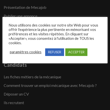
Présentation de Mecajob
Publier une annonce
Offres d’emploi
Nous utilisons des cookies sur notre site Web pour vous
offrir l'expérience la plus pertinente en mémorisant vos
Questions fréquentes
préférences et les visites répétées. En cliquant sur
«Accepter», vous consentez à l'utilisation de TOUS les
Blog
cookies.
Contact
paramètres cookies
REFUSER
ACCEPTER
Candidats
Les fiches métiers de la mécanique
Comment trouver un emploi mécanique avec Mecajob ?
Déposer un CV
Ils recrutent