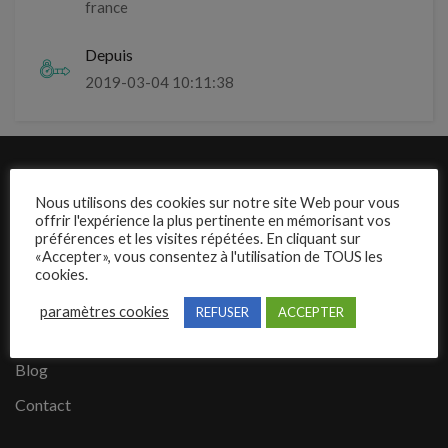
france
Depuis
2019-03-04 10:11:38
Liens rapides
Nous utilisons des cookies sur notre site Web pour vous
offrir l'expérience la plus pertinente en mémorisant vos
Présentation de Mecajob
préférences et les visites répétées. En cliquant sur
«Accepter», vous consentez à l'utilisation de TOUS les
Publier une annonce
cookies.
Offres d’emploi
paramètres cookies
REFUSER
ACCEPTER
Questions fréquentes
Blog
Contact