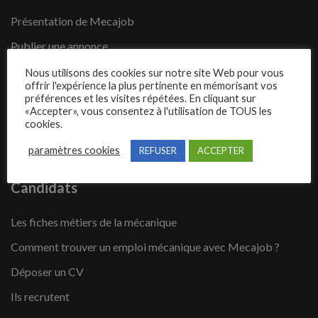
Présentation de Mecajob
Publier une annonce
Offres d’emploi
Nous utilisons des cookies sur notre site Web pour vous
offrir l'expérience la plus pertinente en mémorisant vos
Questions fréquentes
préférences et les visites répétées. En cliquant sur
«Accepter», vous consentez à l'utilisation de TOUS les
Blog
cookies.
Contact
paramètres cookies
REFUSER
ACCEPTER
Candidats
Les fiches métiers de la mécanique
Comment trouver un emploi mécanique avec Mecajob ?
Déposer un CV
Ils recrutent