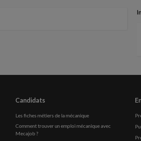
I
Candidats
En
Les fiches métiers de la mécanique
Pr
Comment trouver un emploi mécanique avec
Pu
Mecajob ?
Pr