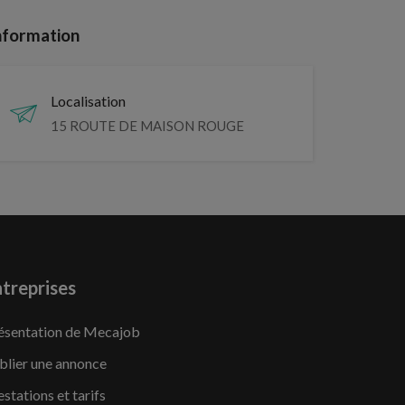
nformation
Localisation
15 ROUTE DE MAISON ROUGE
treprises
ésentation de Mecajob
blier une annonce
estations et tarifs