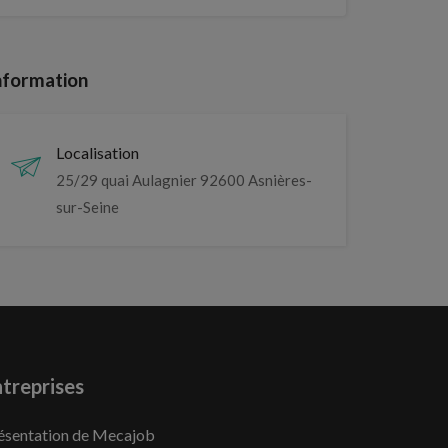
nformation
Localisation
25/29 quai Aulagnier 92600 Asnières-
sur-Seine
treprises
ésentation de Mecajob