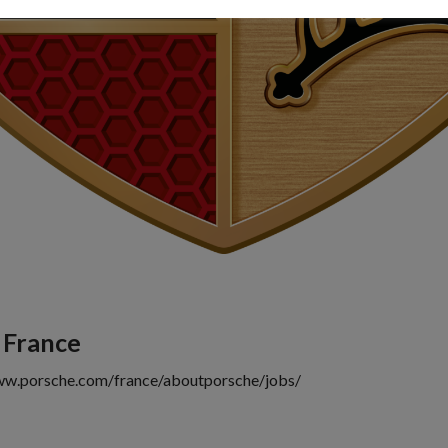
 France
ww.porsche.com/france/aboutporsche/jobs/