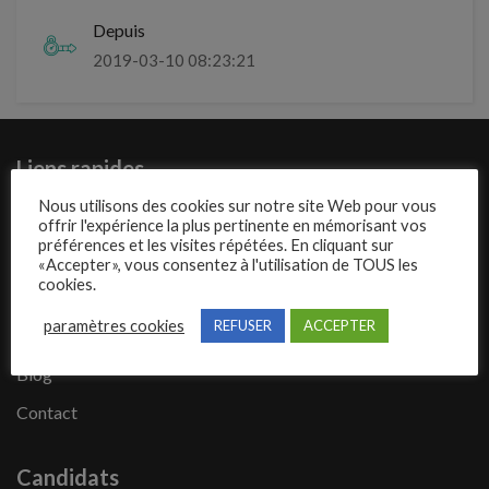
Depuis
2019-03-10 08:23:21
Liens rapides
Nous utilisons des cookies sur notre site Web pour vous
Présentation de Mecajob
offrir l'expérience la plus pertinente en mémorisant vos
préférences et les visites répétées. En cliquant sur
Publier une annonce
«Accepter», vous consentez à l'utilisation de TOUS les
cookies.
Offres d’emploi
paramètres cookies
REFUSER
ACCEPTER
Questions fréquentes
Blog
Contact
Candidats