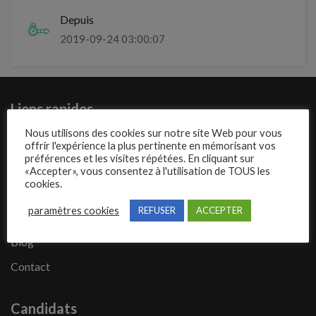
Depuis
2019-09-24 03:00:07
Liens rapides
Nous utilisons des cookies sur notre site Web pour vous
Présentation de Mecajob
offrir l'expérience la plus pertinente en mémorisant vos
préférences et les visites répétées. En cliquant sur
Publier une annonce
«Accepter», vous consentez à l'utilisation de TOUS les
cookies.
Offres d’emploi
paramètres cookies
REFUSER
ACCEPTER
Questions fréquentes
Blog
Contact
Candidats