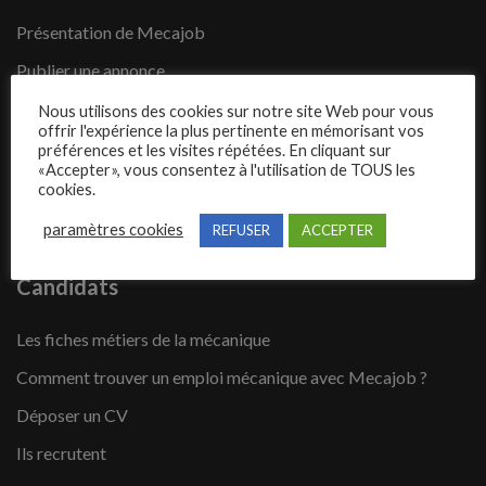
Présentation de Mecajob
Publier une annonce
Offres d’emploi
Nous utilisons des cookies sur notre site Web pour vous
offrir l'expérience la plus pertinente en mémorisant vos
Questions fréquentes
préférences et les visites répétées. En cliquant sur
«Accepter», vous consentez à l'utilisation de TOUS les
Blog
cookies.
Contact
paramètres cookies
REFUSER
ACCEPTER
Candidats
Les fiches métiers de la mécanique
Comment trouver un emploi mécanique avec Mecajob ?
Déposer un CV
Ils recrutent