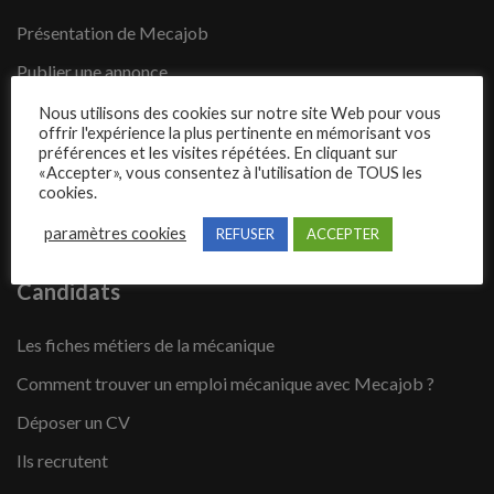
Présentation de Mecajob
Publier une annonce
Offres d’emploi
Nous utilisons des cookies sur notre site Web pour vous
offrir l'expérience la plus pertinente en mémorisant vos
Questions fréquentes
préférences et les visites répétées. En cliquant sur
«Accepter», vous consentez à l'utilisation de TOUS les
Blog
cookies.
Contact
paramètres cookies
REFUSER
ACCEPTER
Candidats
Les fiches métiers de la mécanique
Comment trouver un emploi mécanique avec Mecajob ?
Déposer un CV
Ils recrutent