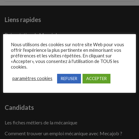
Liens rapides
Présentation de Mecajob
Nous utilisons des cookies sur notre site Web pour vous
Publier une annonce
offrir l'expérience la plus pertinente en mémorisant vos
préférences et les visites répétées. En cliquant sur
Offres d’emploi
«Accepter», vous consentez à l'utilisation de TOUS les
cookies.
Questions fréquentes
Blog
paramètres cookies
REFUSER
ACCEPTER
Contact
Candidats
Les fiches métiers de la mécanique
Comment trouver un emploi mécanique avec Mecajob ?