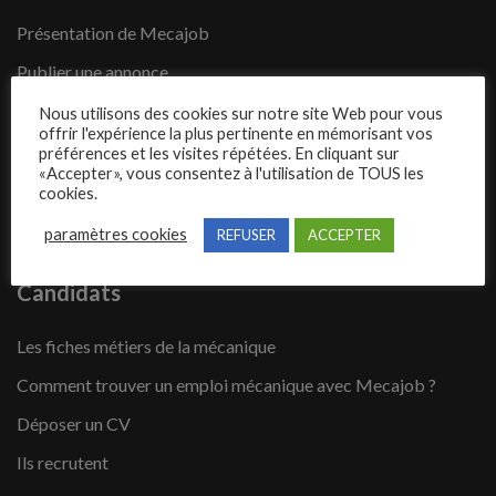
Présentation de Mecajob
Publier une annonce
Offres d’emploi
Nous utilisons des cookies sur notre site Web pour vous
offrir l'expérience la plus pertinente en mémorisant vos
Questions fréquentes
préférences et les visites répétées. En cliquant sur
«Accepter», vous consentez à l'utilisation de TOUS les
Blog
cookies.
Contact
paramètres cookies
REFUSER
ACCEPTER
Candidats
Les fiches métiers de la mécanique
Comment trouver un emploi mécanique avec Mecajob ?
Déposer un CV
Ils recrutent