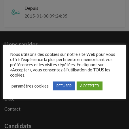
Depuis
2015-01-08 09:24:35
Liens rapides
Nous utilisons des cookies sur notre site Web pour vous
Présentation de Mecajob
offrir l'expérience la plus pertinente en mémorisant vos
préférences et les visites répétées. En cliquant sur
Publier une annonce
«Accepter», vous consentez à l'utilisation de TOUS les
cookies.
Offres d’emploi
paramètres cookies
REFUSER
ACCEPTER
Questions fréquentes
Blog
Contact
Candidats