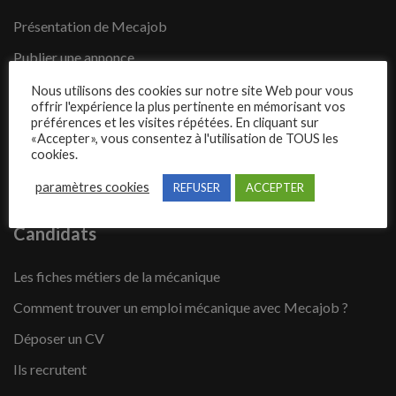
Présentation de Mecajob
Publier une annonce
Offres d’emploi
Nous utilisons des cookies sur notre site Web pour vous
offrir l'expérience la plus pertinente en mémorisant vos
Questions fréquentes
préférences et les visites répétées. En cliquant sur
«Accepter», vous consentez à l'utilisation de TOUS les
Blog
cookies.
Contact
paramètres cookies
REFUSER
ACCEPTER
Candidats
Les fiches métiers de la mécanique
Comment trouver un emploi mécanique avec Mecajob ?
Déposer un CV
Ils recrutent