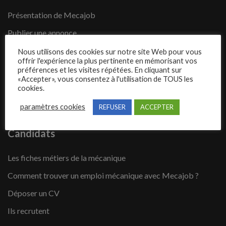
Présentation de Mecajob
Publier une annonce
Offres d’emploi
Nous utilisons des cookies sur notre site Web pour vous
offrir l'expérience la plus pertinente en mémorisant vos
Questions fréquentes
préférences et les visites répétées. En cliquant sur
«Accepter», vous consentez à l'utilisation de TOUS les
Blog
cookies.
Contact
paramètres cookies
REFUSER
ACCEPTER
Candidats
Les fiches métiers de la mécanique
Comment trouver un emploi mécanique avec Mecajob ?
Déposer un CV
Ils recrutent