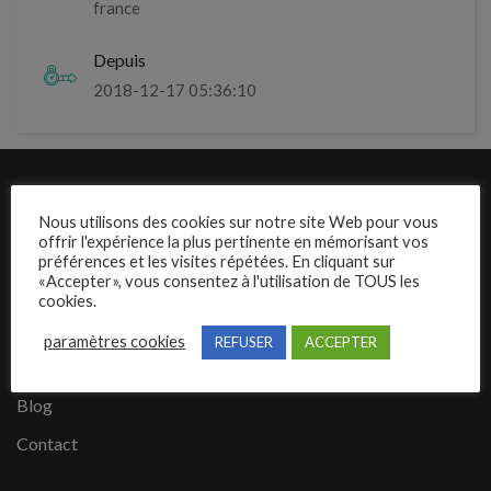
france
Depuis
2018-12-17 05:36:10
Liens rapides
Nous utilisons des cookies sur notre site Web pour vous
offrir l'expérience la plus pertinente en mémorisant vos
Présentation de Mecajob
préférences et les visites répétées. En cliquant sur
«Accepter», vous consentez à l'utilisation de TOUS les
Publier une annonce
cookies.
Offres d’emploi
paramètres cookies
REFUSER
ACCEPTER
Questions fréquentes
Blog
Contact