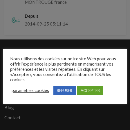
MONTROUGE france
Depuis
2014-09-25 05:11:14
Liens rapides
Nous utilisons des cookies sur notre site Web pour vous
offrir l'expérience la plus pertinente en mémorisant vos
Présentation de Mecajob
préférences et les visites répétées. En cliquant sur
«Accepter», vous consentez à l'utilisation de TOUS les
Publier une annonce
cookies.
Offres d’emploi
paramètres cookies
REFUSER
ACCEPTER
Questions fréquentes
Blog
Contact