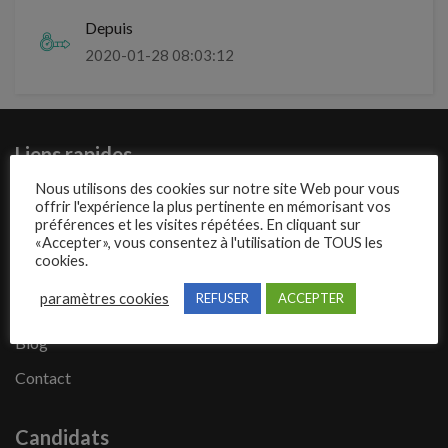
Depuis
2020-01-28 08:03:12
Liens rapides
Nous utilisons des cookies sur notre site Web pour vous
Présentation de Mecajob
offrir l'expérience la plus pertinente en mémorisant vos
préférences et les visites répétées. En cliquant sur
Publier une annonce
«Accepter», vous consentez à l'utilisation de TOUS les
cookies.
Offres d’emploi
paramètres cookies
REFUSER
ACCEPTER
Questions fréquentes
Blog
Contact
Candidats